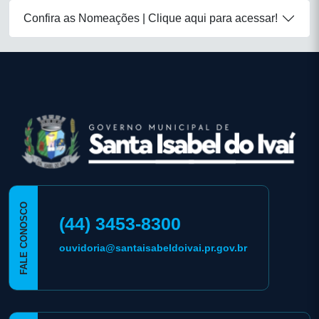
Confira as Nomeações | Clique aqui para acessar!
conteúdo
rodapé
FALE CONOSCO
(44) 3453-8300
ouvidoria@santaisabeldoivai.pr.gov.br