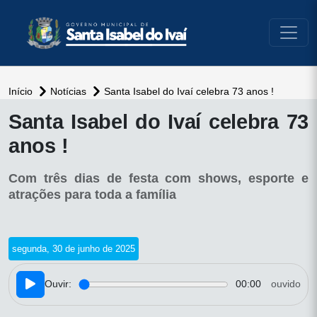
conteúdo do menu
Início
Notícias
Santa Isabel do Ivaí celebra 73 anos !
conteúdo
Santa Isabel do Ivaí celebra 73
principal
anos !
Com três dias de festa com shows, esporte e
atrações para toda a família
segunda, 30 de junho de 2025
Ouvir:
00:00
ouvido