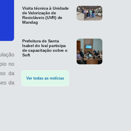
Visita técnica à Unidade
de Valorização de
Recicláveis (UVR) de
Mandag
Prefeitura de Santa
Isabel do Ivaí participa
de capacitação sobre o
ulação
Soft
pio no
sso da
Ver todas as notícias
ses da