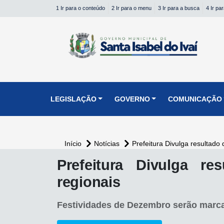
1 Ir para o conteúdo
2 Ir para o menu
3 Ir para a busca
4 Ir pa
conteúdo do menu
LEGISLAÇÃO
GOVERNO
COMUNICAÇÃO
Início
Notícias
Prefeitura Divulga resultado
conteúdo
Prefeitura Divulga r
principal
regionais
Festividades de Dezembro serão marc