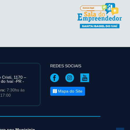
REDES SOCIAIS
Cristi, 1170 –
 do Ivaí -PR -
ira:
7:30hs às
Mapa do Site
 17:00
para seu Municipio