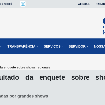
ra o rodapé
WEBMAIL
RADAR
T
(
TRANSPARÊNCIA
SERVIÇOS
SERVIDOR
NOSSA
 da enquete sobre shows regionais
esultado da enquete sobre s
adas por grandes shows