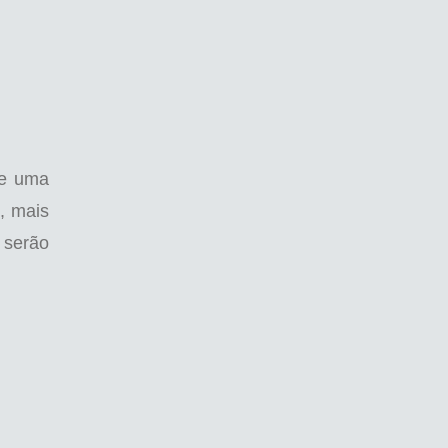
de uma
e, mais
 serão