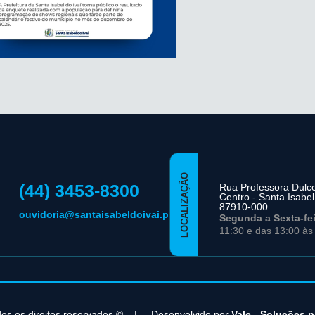
LOCALIZAÇÃO
(44) 3453-8300
Rua Professora Dulce 
Centro - Santa Isabel
87910-000
ouvidoria@santaisabeldoivai.pr.gov.br
Segunda a Sexta-fe
11:30 e das 13:00 às
dos os direitos reservados ©
|
Desenvolvido por
Vale - Soluções 