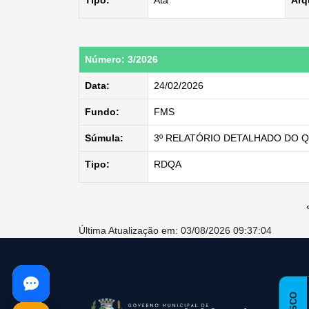
Tipo:
Ata
Arq
Número: 3/2026
Data:
24/02/2026
Fundo:
FMS
Súmula:
3º RELATÓRIO DETALHADO DO Q
Tipo:
RDQA
Última Atualização em: 03/08/2026 09:37:04
conteúdo
rodapé