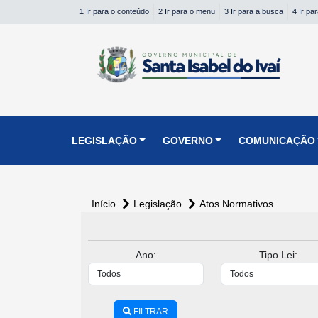
1 Ir para o conteúdo
2 Ir para o menu
3 Ir para a busca
4 Ir pa
conteúdo do menu
LEGISLAÇÃO
GOVERNO
COMUNICAÇÃO
Início
Legislação
Atos Normativos
conteúdo
principal
Ano:
Tipo Lei:
FILTRAR