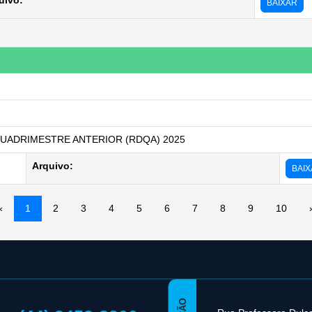
uivo:
BAIXAR
UADRIMESTRE ANTERIOR (RDQA) 2025
Arquivo:
BAI
«
1
2
3
4
5
6
7
8
9
10