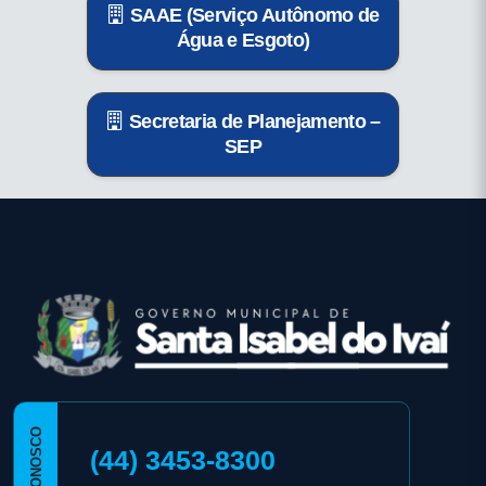
SAAE (Serviço Autônomo de
Água e Esgoto)
Secretaria de Planejamento –
SEP
conteúdo
rodapé
FALE CONOSCO
(44) 3453-8300