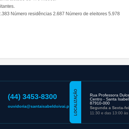
tantes.
.383 Número residências 2.687 Número de eleitores 5.978
LOCALIZAÇÃO
(44) 3453-8300
Rua Professora Dulce 
Centro - Santa Isabel
87910-000
ouvidoria@santaisabeldoivai.pr.gov.br
Segunda a Sexta-fe
11:30 e das 13:00 às