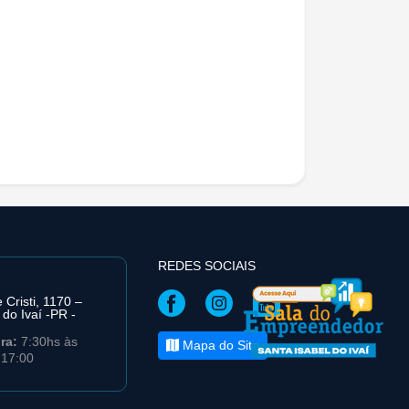
REDES SOCIAIS
Cristi, 1170 –
 do Ivaí -PR -
ira:
7:30hs às
Mapa do Site
 17:00