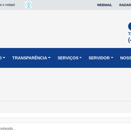
ra o rodapé
WEBMAIL
RADAR
T
(
O
TRANSPARÊNCIA
SERVIÇOS
SERVIDOR
NOSS