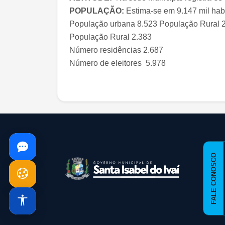
POPULAÇÃO:
Estima-se em 9.147 mil habi
População urbana 8.523
População Rural 2
População Rural 2.383
Número residências 2.687
Número de eleitores 5.978
conteúdo
rodapé
FALE CONOSCO