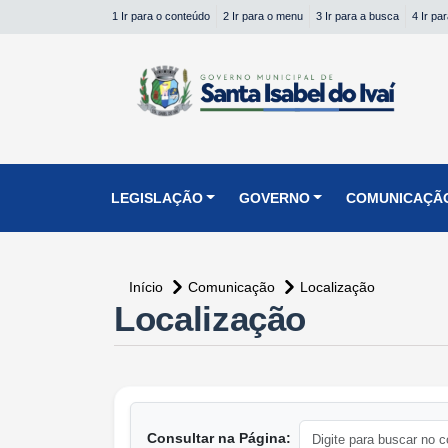
1 Ir para o conteúdo
2 Ir para o menu
3 Ir para a busca
4 Ir pa
conteúdo do menu
LEGISLAÇÃO
GOVERNO
COMUNICAÇÃ
Início
Comunicação
Localização
Localização
Consultar na Página: