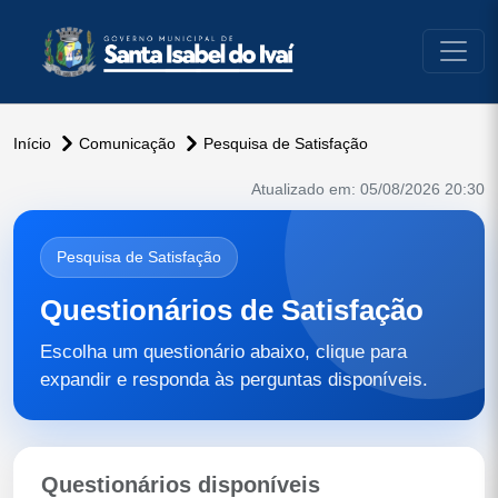
conteúdo do menu
Início
Comunicação
Pesquisa de Satisfação
Atualizado em: 05/08/2026 20:30
Pesquisa de Satisfação
Questionários de Satisfação
Escolha um questionário abaixo, clique para
expandir e responda às perguntas disponíveis.
Questionários disponíveis