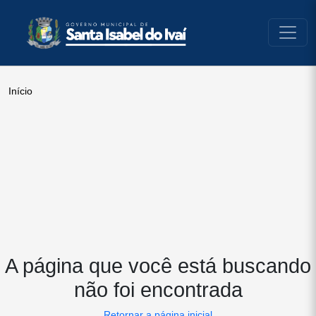
conteúdo do menu
Início
A página que você está buscando
não foi encontrada
Retornar a página inicial