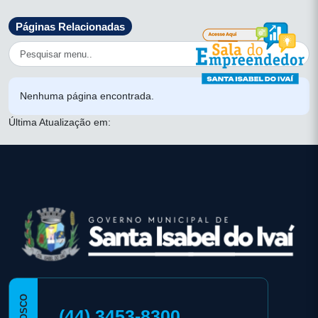
Páginas Relacionadas
Nenhuma página encontrada.
Última Atualização em:
conteúdo
rodapé
(44) 3453-8300