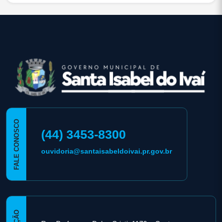
conteúdo
rodapé
FALE CONOSCO
(44) 3453-8300
ouvidoria@santaisabeldoivai.pr.gov.br