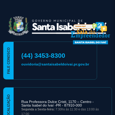
rodapé
FALE CONOSCO
(44) 3453-8300
ouvidoria@santaisabeldoivai.pr.gov.br
LOCALIZAÇÃO
Rua Professora Dulce Cristi, 1170 – Centro -
Santa Isabel do Ivaí -PR - 87910-000
Segunda a Sexta-feira:
7:30hs às 11:30 e das 13:00 às
17:00