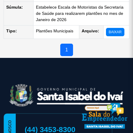
Súmula:
Estabelece Escala de Motoristas da Secretaria
de Saúde para realizarem plantões no mes de
Janeiro de 2026
Tipo:
Plantões Municipais
Arquivo:
BAIXAR
1
conteúdo
rodapé
(44) 3453-8300